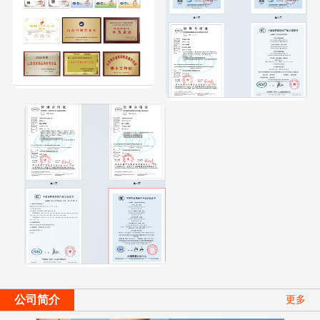
公司简介
更多