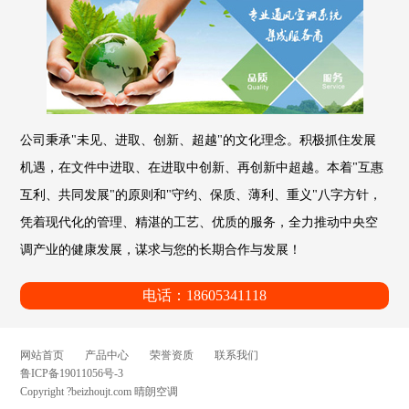
公司秉承"未见、进取、创新、超越"的文化理念。积极抓住发展
机遇，在文件中进取、在进取中创新、再创新中超越。本着"互惠
互利、共同发展"的原则和"守约、保质、薄利、重义"八字方针，
凭着现代化的管理、精湛的工艺、优质的服务，全力推动中央空
调产业的健康发展，谋求与您的长期合作与发展！
电话：18605341118
网站首页
产品中心
荣誉资质
联系我们
鲁ICP备19011056号-3
Copyright ?beizhoujt.com 晴朗空调